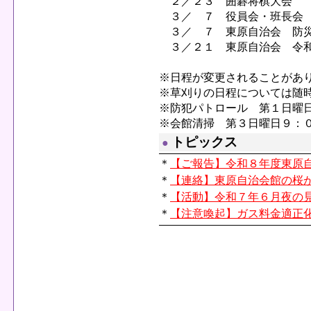
２／２３ 囲碁将棋大会
３／ ７ 役員会・班長会
３／ ７ 東原自治会 防
３／２１ 東原自治会 令和
※日程が変更されることがあ
※草刈りの日程については随
※防犯パトロール 第１日曜
※会館清掃 第３日曜日９：
トピックス
●
＊
【ご報告】令和８年度東原
＊
【連絡】東原自治会館の桜
＊
【活動】令和７年６月夜の
＊
【注意喚起】ガス料金適正化のチラ