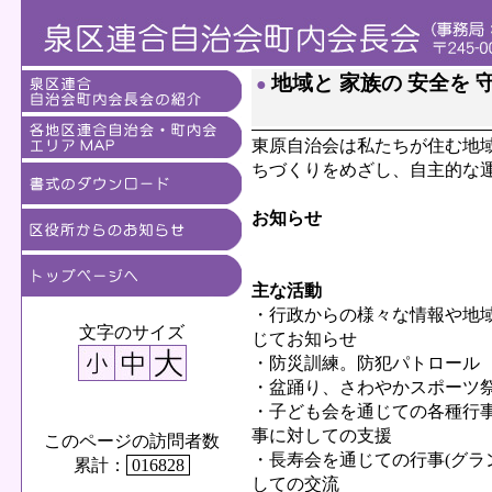
地域と 家族の 安全を 
●
東原自治会は私たちが住む地
ちづくりをめざし、自主的な
お知らせ
主な活動
・行政からの様々な情報や地
文字のサイズ
じてお知らせ
・防災訓練。防犯パトロール
・盆踊り、さわやかスポーツ
・子ども会を通じての各種行
事に対しての支援
このページの訪問者数
・長寿会を通じての行事(グラ
累計：
016828
しての交流