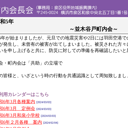
和5年
～並木谷戸町内会～
6年が始まりましたが、元旦での地震災害や2日には羽田空港で
が発生し、未曾有の被害が出てしまいました。被災された方々
いを申し上げると共に、防災に対しての準備を再確認したいと
。
会・町内会は「共助」の立場で
す。 
の皆様と、いざという時の行動を共通認識として周知致しまし
利用カレンダーはこちら
和6年3月各種案内
[2024/03/03]
和6年3月 定例会
[2024/03/03]
和6年3月和泉小学校
[2024/03/03]
和6年２月各種 案内
[2024/02/04]