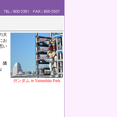
の大
にお
思い
隣
ょ
ガンダム in Yamashita Park