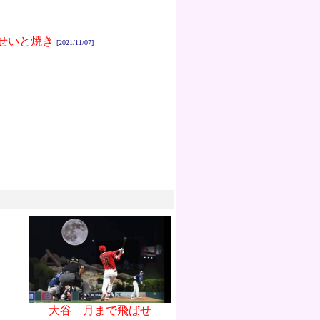
せいと焼き
[2021/11/07]
大谷 月まで飛ばせ