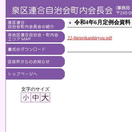
令和4年6月定例会資料
●
22-6teireikaishiryou.pdf
文字のサイズ